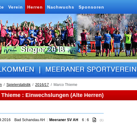
te
Verein
Herren
Nachwuchs
Sponsoren
n
Spielerstatistik
2016/17
Marco Thieme
 Thieme : Einwechslungen (Alte Herren)
09.2016
Bad Schandau AH
:
Meeraner SV AH
6 : 6
(1)