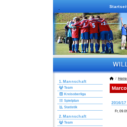
Startsei
Herre
1.Mannschaft
Marco
Team
Kreisoberliga
Spielplan
2016/17
Statistik
Fr, 09.
2.Mannschaft
Team