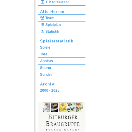
1. Kreisklasse
Alte Herren
Team
Spielplan
Statistik
Spielerstatistik
Spiele
Tore
Assists
Scorer
Sünder
Archiv
2000 - 2025