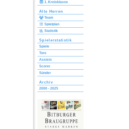
1. Kreisklasse
Alte Herren
Team
Spielplan
Statistik
Spielerstatistik
Spiele
Tore
Assists
Scorer
Sünder
Archiv
2000 - 2025