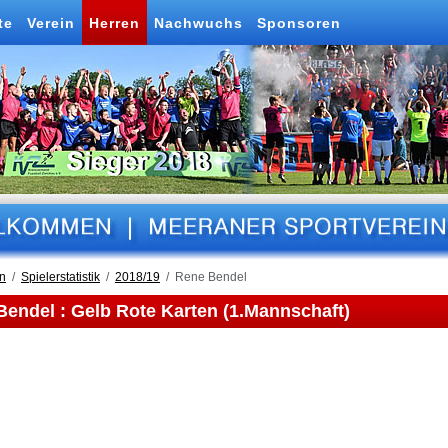
te
Verein
Herren
Nachwuchs
Sponsoren
n
Spielerstatistik
2018/19
Rene Bendel
endel : Gelb Rote Karten (1.Mannschaft)