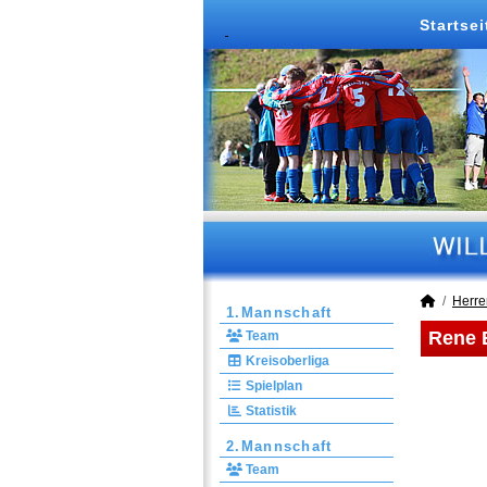
Startsei
Herre
1.Mannschaft
Rene B
Team
Kreisoberliga
Spielplan
Statistik
2.Mannschaft
Team