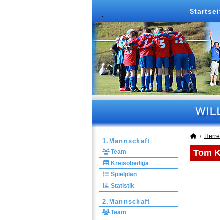
Startsei
Herre
1.Mannschaft
Tom Kü
Team
Kreisoberliga
Spielplan
Statistik
2.Mannschaft
Team