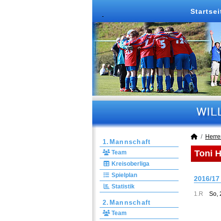
Startsei
Herre
1.Mannschaft
Toni H
Team
Kreisoberliga
Spielplan
2016/17
Statistik
1.R
So, 
2.Mannschaft
Team