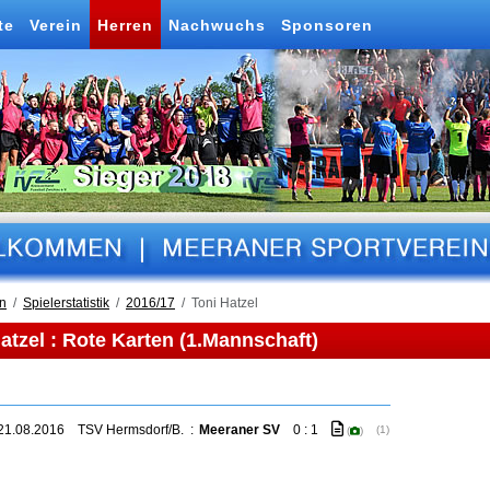
te
Verein
Herren
Nachwuchs
Sponsoren
n
Spielerstatistik
2016/17
Toni Hatzel
atzel : Rote Karten (1.Mannschaft)
21.08.2016
TSV Hermsdorf/B.
:
Meeraner SV
0 : 1
(1)
(
)