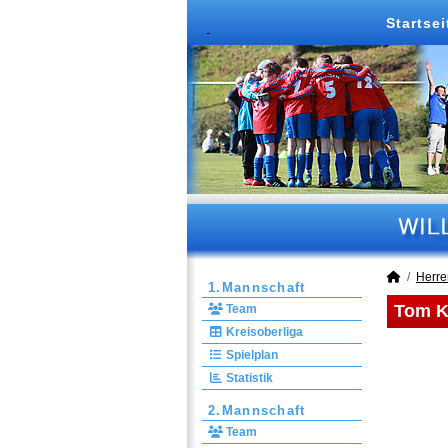
Startsei
Herre
1.Mannschaft
Tom Kü
Team
Kreisoberliga
Spielplan
Statistik
2.Mannschaft
Team