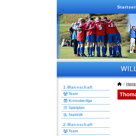
Startsei
Herre
1.Mannschaft
Thomas
Team
Kreisoberliga
Spielplan
Statistik
2.Mannschaft
Team