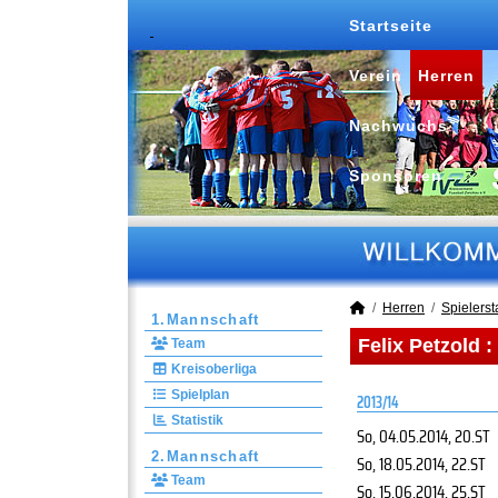
Startseite
Verein
Herren
Nachwuchs
Sponsoren
Herren
Spielersta
1.Mannschaft
Felix Petzold 
Team
Kreisoberliga
Spielplan
2013/14
Statistik
So, 04.05.2014
, 20.ST
2.Mannschaft
So, 18.05.2014
, 22.ST
Team
So, 15.06.2014
, 25.ST