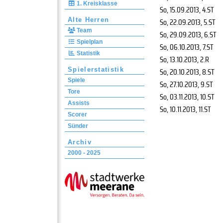
1. Kreisklasse
So, 15.09.2013
, 4.ST
Alte Herren
So, 22.09.2013
, 5.ST
Team
So, 29.09.2013
, 6.ST
Spielplan
So, 06.10.2013
, 7.ST
Statistik
So, 13.10.2013
, 2.R
Spielerstatistik
So, 20.10.2013
, 8.ST
Spiele
So, 27.10.2013
, 9.ST
Tore
So, 03.11.2013
, 10.ST
Assists
So, 10.11.2013
, 11.ST
Scorer
Sünder
Archiv
2000 - 2025