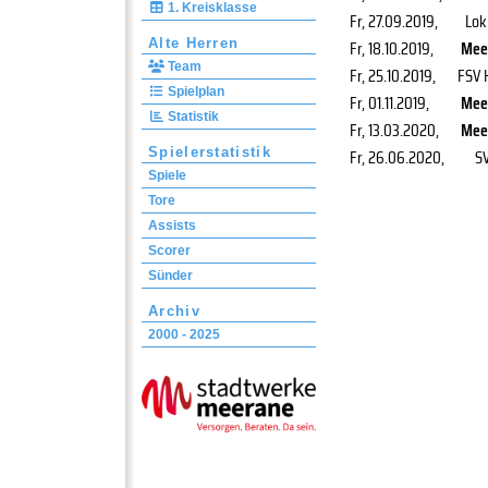
1. Kreisklasse
Fr, 27.09.2019
,
Lok
Alte Herren
Fr, 18.10.2019
,
Mee
Team
Fr, 25.10.2019
,
FSV 
Spielplan
Fr, 01.11.2019
,
Mee
Statistik
Fr, 13.03.2020
,
Mee
Spielerstatistik
Fr, 26.06.2020
,
S
Spiele
Tore
Assists
Scorer
Sünder
Archiv
2000 - 2025