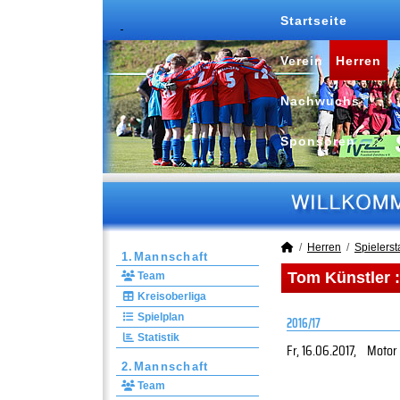
Startseite
Verein
Herren
Nachwuchs
Sponsoren
Herren
Spielersta
1.Mannschaft
Tom Künstler :
Team
Kreisoberliga
Spielplan
2016/17
Statistik
Fr, 16.06.2017
,
Motor
2.Mannschaft
Team