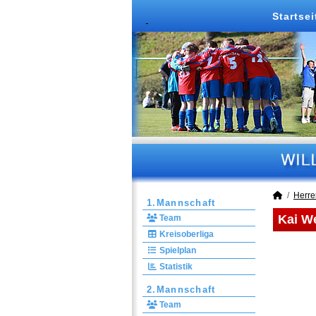
Startsei
Herre
1.Mannschaft
Kai We
Team
Kreisoberliga
Spielplan
Statistik
2.Mannschaft
Team