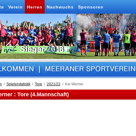
te
Verein
Herren
Nachwuchs
Sponsoren
n
Spielerstatistik
Tore
2021/22
Kai Werner
rner : Tore (4.Mannschaft)