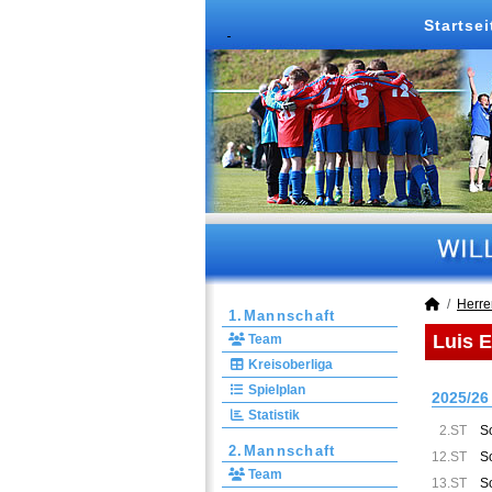
Startsei
Herre
1.Mannschaft
Luis 
Team
Kreisoberliga
Spielplan
2025/26
Statistik
2.ST
S
2.Mannschaft
12.ST
S
Team
13.ST
S