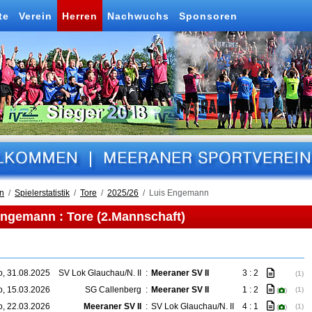
te
Verein
Herren
Nachwuchs
Sponsoren
n
Spielerstatistik
Tore
2025/26
Luis Engemann
Engemann : Tore (2.Mannschaft)
o, 31.08.2025
SV Lok Glauchau/N. II
:
Meeraner SV II
3 : 2
(1)
o, 15.03.2026
SG Callenberg
:
Meeraner SV II
1 : 2
(1)
(
)
o, 22.03.2026
Meeraner SV II
:
SV Lok Glauchau/N. II
4 : 1
(1)
(
)