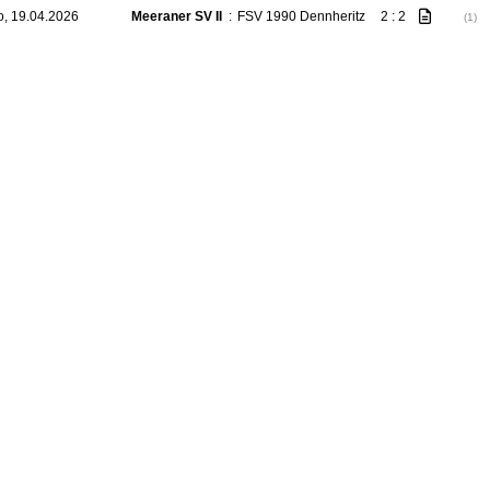
o, 19.04.2026
Meeraner SV II
:
FSV 1990 Dennheritz
2 : 2
(1)