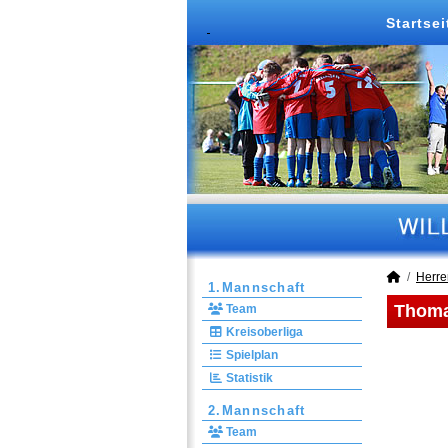
Startsei
Herre
1.Mannschaft
Thoma
Team
Kreisoberliga
Spielplan
Statistik
2.Mannschaft
Team