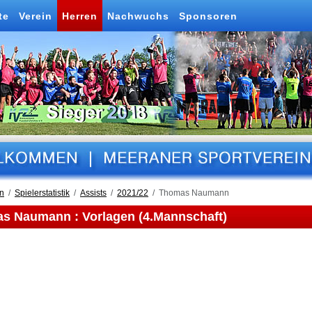
te
Verein
Herren
Nachwuchs
Sponsoren
n
Spielerstatistik
Assists
2021/22
Thomas Naumann
s Naumann : Vorlagen (4.Mannschaft)