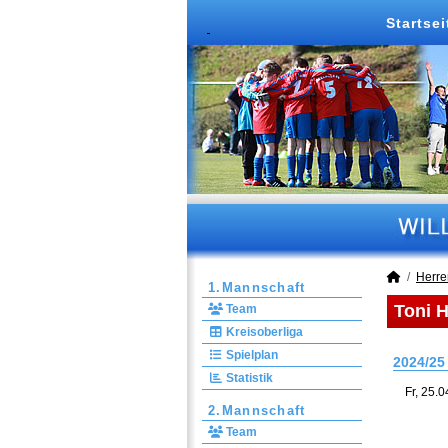
Startsei
Herre
1.Mannschaft
Toni H
Team
Kreisoberliga
Spielplan
2024/25
Statistik
Fr, 25.
2.Mannschaft
Team