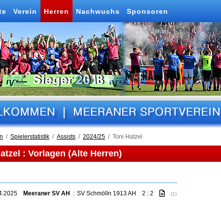
te
Verein
Herren
Nachwuchs
Sponsoren
n
Spielerstatistik
Assists
2024/25
Toni Hatzel
atzel : Vorlagen (Alte Herren)
04.2025
Meeraner SV AH
:
SV Schmölln 1913 AH
2 : 2
(1)