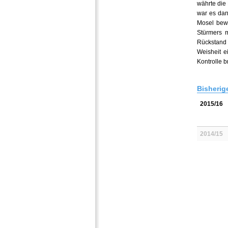
währte die 
war es dan
Mosel bew
Stürmers m
Rückstand 
Weisheit e
Kontrolle 
Bisherig
2015/16
2014/15