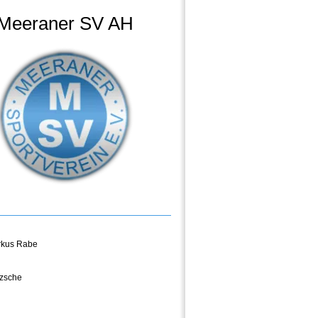
Meeraner SV AH
kus Rabe
tzsche