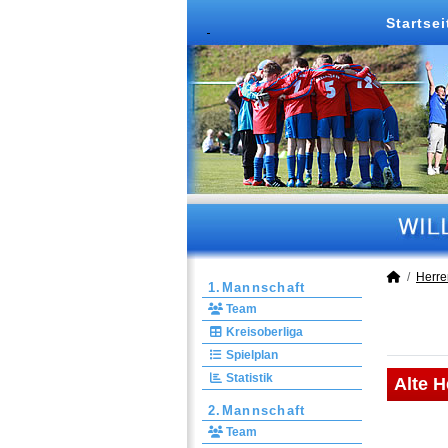
Startsei
Herre
1.Mannschaft
Team
Kreisoberliga
Spielplan
Statistik
Alte H
2.Mannschaft
Team