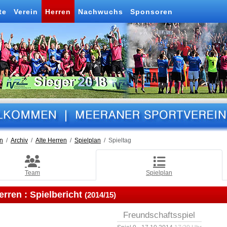
te
Verein
Herren
Nachwuchs
Sponsoren
n
Archiv
Alte Herren
Spielplan
Spieltag
Team
Spielplan
erren :
Spielbericht
(2014/15)
Freundschaftsspiel