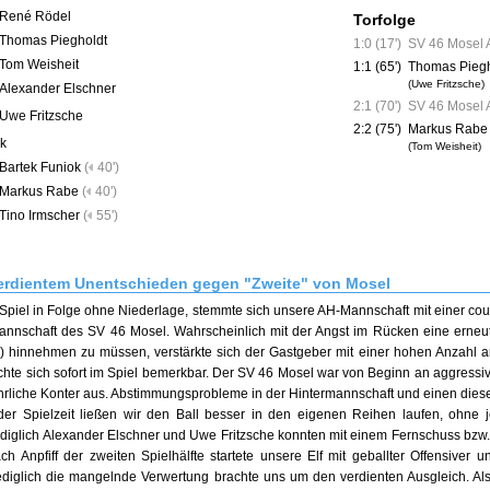
René Rödel
Torfolge
Thomas Piegholdt
1:0 (17')
SV 46 Mosel
Tom Weisheit
1:1 (65')
Thomas Piegh
(Uwe Fritzsche)
Alexander Elschner
2:1 (70')
SV 46 Mosel 
Uwe Fritzsche
2:2 (75')
Markus Rabe
k
(Tom Weisheit)
Bartek Funiok
(
40')
Markus Rabe
(
40')
Tino Irmscher
(
55')
erdientem Unentschieden gegen "Zweite" von Mosel
 Spiel in Folge ohne Niederlage, stemmte sich unsere AH-Mannschaft mit einer cou
annschaft des SV 46 Mosel. Wahrscheinlich mit der Angst im Rücken eine erneu
n) hinnehmen zu müssen, verstärkte sich der Gastgeber mit einer hohen Anzahl 
hte sich sofort im Spiel bemerkbar. Der SV 46 Mosel war von Beginn an aggressive
hrliche Konter aus. Abstimmungsprobleme in der Hintermannschaft und einen dieser
r Spielzeit ließen wir den Ball besser in den eigenen Reihen laufen, ohne 
diglich Alexander Elschner und Uwe Fritzsche konnten mit einem Fernschuss bzw. e
ch Anpfiff der zweiten Spielhälfte startete unsere Elf mit geballter Offensiver
ediglich die mangelnde Verwertung brachte uns um den verdienten Ausgleich. Als