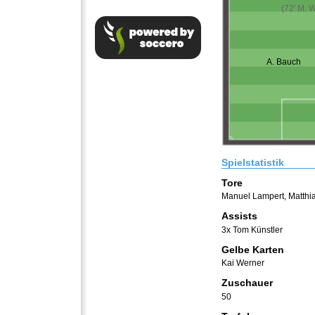
(72' M. 
A. Bauch
Spielstatistik
Tore
Manuel Lampert
,
Matthia
Assists
3x Tom Künstler
Gelbe Karten
Kai Werner
Zuschauer
50