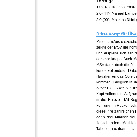
Torfolge
1:0 (07')
René Garmatz
2:0 (44')
Manuel Lampe
3:0 (90')
Matthias Dittel
Dritte sorgt für Üb
Mit einem Ausrufezeich
zeigte der MSV die rich
und erspielte sich zahl
denkbar knapp. Auch Mat
MSV dann doch die Führu
kurios vollendete. Dabe
Hausherren das Spielge
kommen. Lediglich in d
Steve Pfau. Zwei Minute
Kopf vollendete. Aufgru
in die Halbzeit. Mit Be
Führung im Rücken scha
diese ihre zahlreichen 
dann drei Minuten vor
freistehenden Matthi
Tabellennachbarn nach S