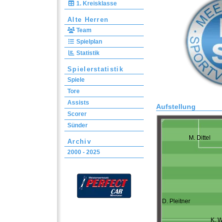
1. Kreisklasse
Alte Herren
Team
Spielplan
Statistik
Spielerstatistik
Spiele
Tore
Assists
Aufstellung
Scorer
Sünder
M. Dittel
Archiv
2000 - 2025
D. Pleitner
K. 