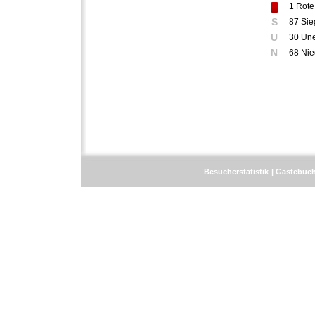
1
Rote
S
87 Sie
U
30 Un
N
68 Nie
Besucherstatistik
Gästebuc