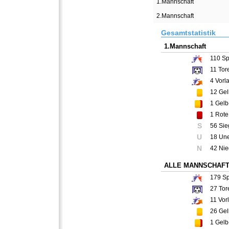
1.Mannschaft
2.Mannschaft
Gesamtstatistik
1.Mannschaft
110
Sp
11
Tor
4
Vorl
12
Gel
1
Gelb
1
Rote
S
56 Sie
U
18 Un
N
42 Nie
ALLE MANNSCHAF
179
Sp
27
Tor
11
Vor
26
Gel
1
Gelb