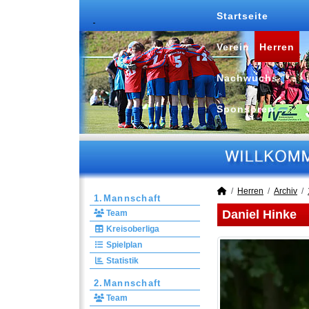
Startseite
Verein
Herren
Nachwuchs
Sponsoren
Herren
Archiv
1.Mannschaft
Daniel Hinke
Team
Kreisoberliga
Spielplan
Statistik
2.Mannschaft
Team