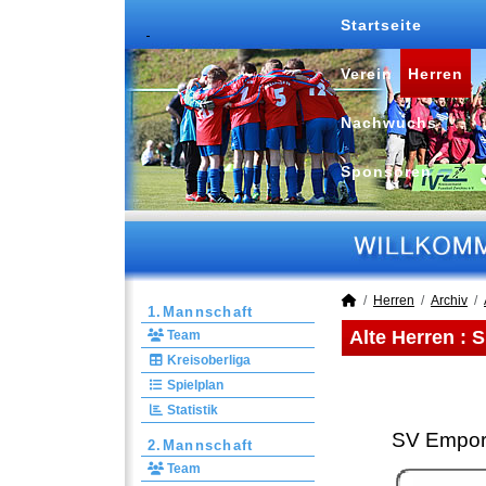
Startseite
Verein
Herren
Nachwuchs
Sponsoren
Herren
Archiv
1.Mannschaft
Alte Herren :
S
Team
Kreisoberliga
Spielplan
Statistik
SV Empor
2.Mannschaft
Team