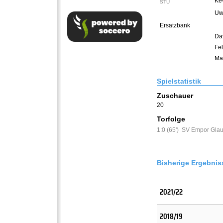
Kev
STU
Uw
Ersatzbank
Da
Fel
Ma
Spielstatistik
Zuschauer
20
Torfolge
1:0 (65')
SV Empor Gla
Bisherige Ergebnis
2021/22
2018/19