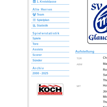
1. Kreisklasse
Alte Herren
Team
Spielplan
Statistik
Spielerstatistik
Spiele
Tore
Assists
Aufstellung
Scorer
Chr
TOR
Sünder
Ma
ABW
Archiv
Ro
2000 - 2025
Sv
Th
Ho
MIT
Jö
Mi
Th