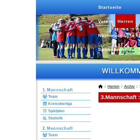
Startseite
Verein
Herren
Nachwuchs
Sponsoren
Herren
Archiv
1.Mannschaft
3.Mannschaft 
Team
Kreisoberliga
Spielplan
Statistik
2.Mannschaft
Team