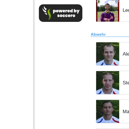
Le
Abwehr
Al
St
Ma