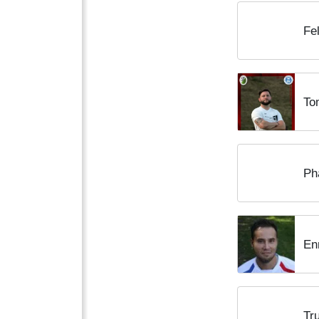
Fe
To
Ph
En
Tr