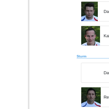
Da
Ka
Sturm
Da
Re