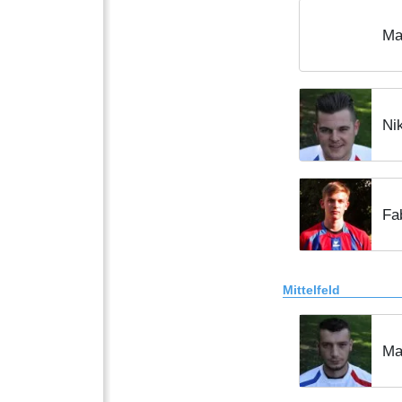
Ma
Ni
Fa
Mittelfeld
Mat