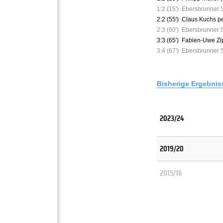
1:2 (15')
Ebersbrunner 
2:2 (55')
Claus Kuchs pe
2:3 (60')
Ebersbrunner 
3:3 (65')
Fabien-Uwe Zi
3:4 (67')
Ebersbrunner 
Bisherige Ergebnis
2023/24
2019/20
2015/16