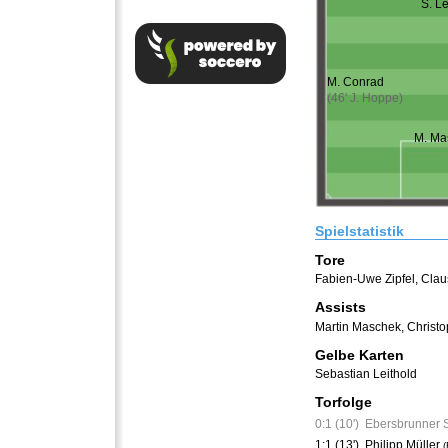
S. Le
M. Conrad
(46' J. Hoppe)
M. Ma
Spielstatistik
Tore
Fabien-Uwe Zipfel
,
Clau
Assists
Martin Maschek
,
Christo
Gelbe Karten
Sebastian Leithold
Torfolge
0:1 (10')
Ebersbrunner 
1:1 (13')
Philipp Müller