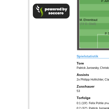
P. Ju
M. Ehrentraut
(73' D. Glaß)
P. 
Spielstatistik
Tore
Patrick Jurowsky
,
Christ
Assists
2x Philipp Hofrichter
,
Cl
Zuschauer
53
Torfolge
0:1 (19')
Felix Pohle
(Phi
0:2 (32')
Patrick Jurows