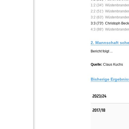
1:2 (34')
Wüstenbrander
2:2 (51')
Wüstenbrander
3:2 (63')
Wüstenbrande
3:3 (73')
Christoph Bec
4:3 (88')
Wüstenbrande
2. Mannschaft schen
Bericht folgt ...
Quelle:
Claus Kuchs
Bisherige Ergebnis
2023/24
2017/18