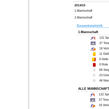
2014/15
1.Mannschaft
2.Mannschaft
Gesamtstatistik
1.Mannschaft
131
Spi
37
Tor
16
Vorl
11
Gelb
0
Gelb-
0
Rote 
S
66 Sie
U
23 Une
N
46 Nie
ALLE MANNSCHAF
132
Spi
37
Tore
16
Vorl