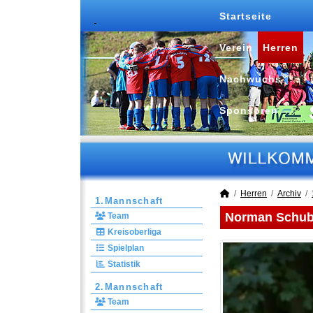
Startseite
Verein
Herren
Nachwuchs
Sponsoren
Herren
Archiv
1.Mannschaft
Norman Schub
Team
Kreisoberliga
Spielplan
Statistik
2.Mannschaft
Team