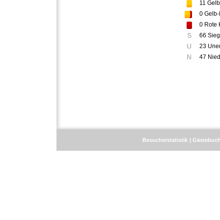
11
Gelb
0
Gelb-
0
Rote 
S
66 Sie
U
23 Une
N
47 Nie
Besucherstatistik
Gästebuc