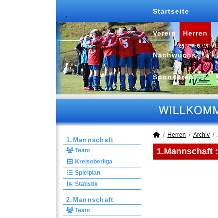
Startseite
Verein
Herren
Nachwuchs
Sponsoren
Herren
Archiv
1.Mannschaft
1.Mannschaft 
Team
Kreisoberliga
Spielplan
Statistik
2.Mannschaft
Team