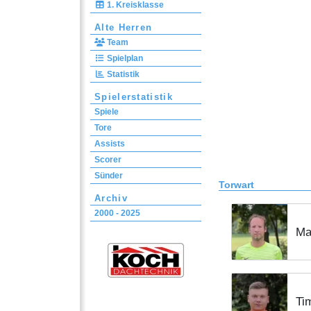
1. Kreisklasse
Alte Herren
Team
Spielplan
Statistik
Spielerstatistik
Spiele
Tore
Assists
Scorer
Sünder
Torwart
Archiv
2000 - 2025
Ma
Ti