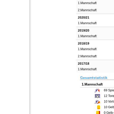
1.Mannschaft
2.Mannschaft
2020/21
1.Mannschaft
2019/20
1.Mannschaft
2018/19
1.Mannschaft
2.Mannschaft
2017/18
1.Mannschaft
Gesamtstatistik
1.Mannschaft
69
Spie
12
Tor
10
Vorl
10
Gelb
0
Gelb-