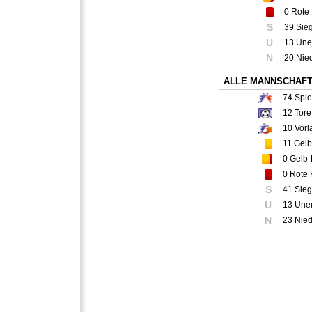
0
Rote 
S
39 Sie
U
13 Une
N
20 Nie
ALLE MANNSCHAF
74
Spie
12
Tore
10
Vorl
11
Gelb
0
Gelb-
0
Rote 
S
41 Sie
U
13 Une
N
23 Nie