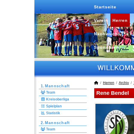
Startseite
Verein
Herren
Nachwuchs
Sponsoren
Herren
Archiv
1.Mannschaft
Rene Bendel
Team
Kreisoberliga
Spielplan
Statistik
2.Mannschaft
Team