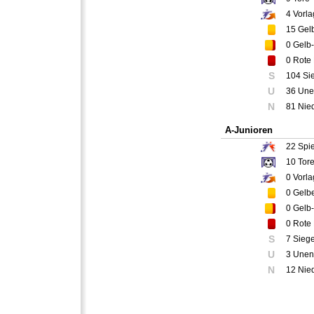
4
Vorla
15
Gelb
0
Gelb-
0
Rote 
S
104 Si
U
36 Une
N
81 Nie
A-Junioren
22
Spie
10
Tor
0
Vorla
0
Gelbe
0
Gelb-
0
Rote 
S
7 Sieg
U
3 Unen
N
12 Nie