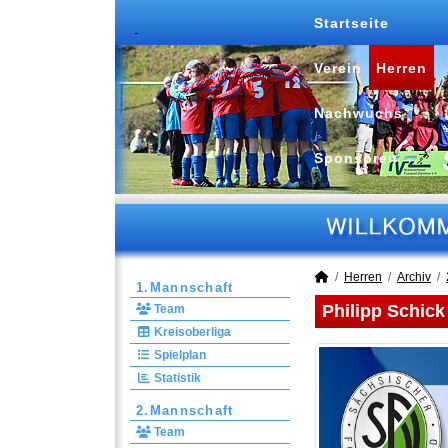
Startseite
Verein
Herren
Nachwuchs
Sponsoren
Herren
Archiv
1.Mannschaft
Philipp Schick
Team
Kreisoberliga
Spielplan
Statistik
2.Mannschaft
Team