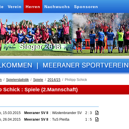
te
Verein
Herren
Nachwuchs
Sponsoren
n
Spielerstatistik
Spiele
2014/15
Philipp Schick
p Schick : Spiele (2.Mannschaft)
o, 15.03.2015
Meeraner SV II
:
Wüstenbrander SV
2 : 3
o, 26.04.2015
Meeraner SV II
:
TuS Pleißa
1 : 5