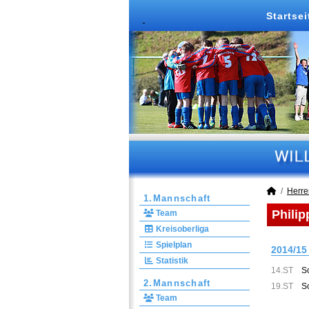
Startsei
Herre
1.Mannschaft
Philip
Team
Kreisoberliga
Spielplan
2014/15
Statistik
14.ST
S
2.Mannschaft
19.ST
S
Team