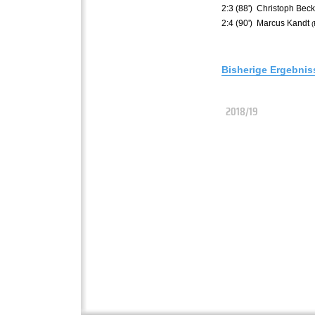
2:3 (88')
Christoph Beck
2:4 (90')
Marcus Kandt
(
Bisherige Ergebnis
2018/19