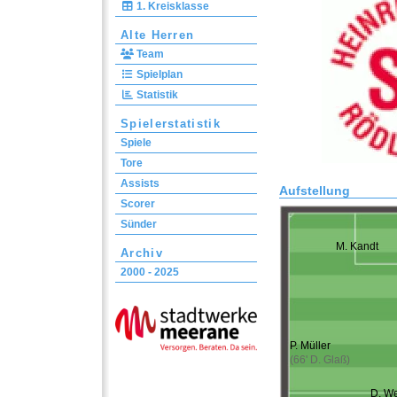
1. Kreisklasse
Alte Herren
Team
Spielplan
Statistik
Spielerstatistik
Spiele
Tore
Assists
Aufstellung
Scorer
Sünder
M. Kandt
Archiv
2000 - 2025
P. Müller
(66' D. Glaß)
D. W