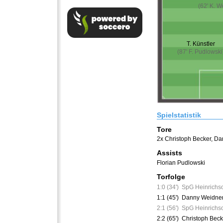
(62' K. W
T. Künstler
(87' F. Pudlowski
Spielstatistik
Tore
2x Christoph Becker
,
Da
Assists
Florian Pudlowski
Torfolge
1:0 (34')
SpG Heinrichs
1:1 (45')
Danny Weidner
2:1 (56')
SpG Heinrichs
2:2 (65')
Christoph Beck