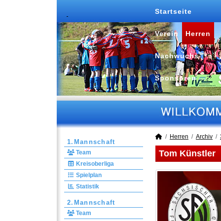
Startseite
Verein
Herren
Nachwuchs
Sponsoren
Herren
Archiv
1.Mannschaft
Tom Künstler
Team
Kreisoberliga
Spielplan
Statistik
2.Mannschaft
Team