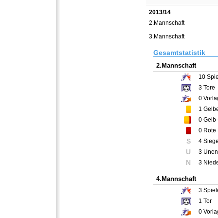
2013/14
2.Mannschaft
3.Mannschaft
Gesamtstatistik
2.Mannschaft
10
Spie
3
Tore
0
Vorla
1
Gelbe
0
Gelb-
0
Rote 
S
4 Sieg
U
3 Unen
N
3 Nied
4.Mannschaft
3
Spiel
1
Tor
0
Vorla