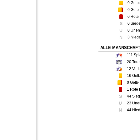
0
Gelbe
0
Gelb-
0
Rote 
S
0 Sieg
U
0 Unen
N
3 Nied
ALLE MANNSCHAF
111
Spi
20
Tore
12
Vorl
16
Gelb
0
Gelb-
1
Rote 
S
44 Sie
U
23 Une
N
44 Nie