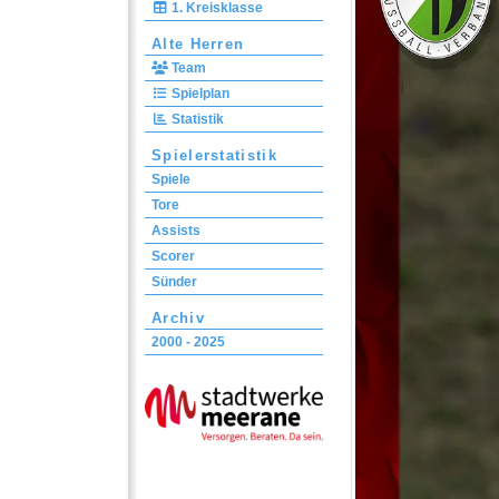
1. Kreisklasse
Alte Herren
Team
Spielplan
Statistik
Spielerstatistik
Spiele
Tore
Assists
Scorer
Sünder
Archiv
2000 - 2025