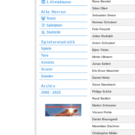
Rene Bendel
1. Kreisklasse
Silvio Ollert
Alte Herren
Sebastian Simon
Team
Norman Schubert
Spielplan
Felix Petzold
Statistik
Julian Rudolph
Spielerstatistik
Anton Schnabel
Spiele
Björn Trinks
Tore
Moritz Ullmann
Assists
Jonas Seifert
Scorer
Eric-Enzo Maschek
Sünder
Daniel Hinke
Steve Nierobisch
Archiv
Philipp Schick
2000 - 2025
René Beitlich
Marlon Schroeter
Vincent Pohle
Danilo Braungardt
Maximilian Elschner
Christopher Müller