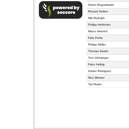
Simon Boguslawski
Richard Seifert
Nils Rudolph
Philipp Hofrichter
Marco Heinrich
Felix Pohle
Philipp Müller
Thomas Seidel
Tom Viehweger
Falco Helbig
Adrian Rodriguez
Nico Wesser
Tim Rudel