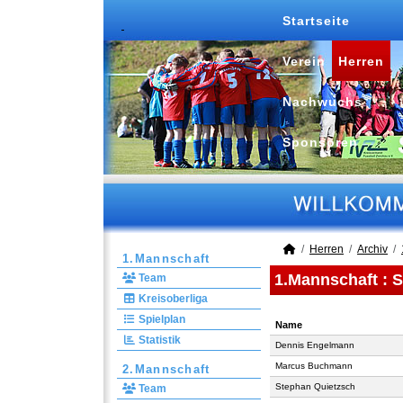
Startseite
Verein
Herren
Nachwuchs
Sponsoren
Herren
Archiv
1.Mannschaft
1.Mannschaft :
S
Team
Kreisoberliga
Spielplan
Name
Statistik
Name
Dennis Engelmann
Marcus Buchmann
2.Mannschaft
Stephan Quietzsch
Team