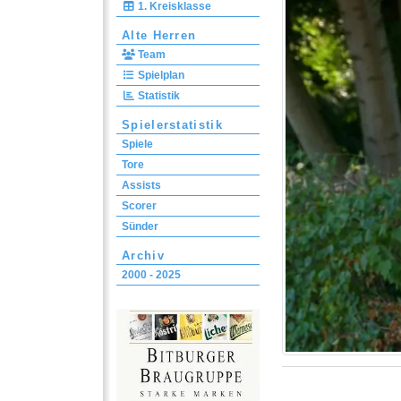
1. Kreisklasse
Alte Herren
Team
Spielplan
Statistik
Spielerstatistik
Spiele
Tore
Assists
Scorer
Sünder
Archiv
2000 - 2025