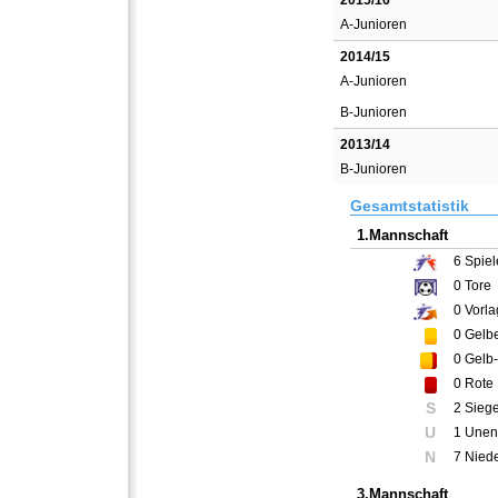
2015/16
A-Junioren
2014/15
A-Junioren
B-Junioren
2013/14
B-Junioren
Gesamtstatistik
1.Mannschaft
6
Spiel
0
Tore
0
Vorla
0
Gelbe
0
Gelb-
0
Rote 
S
2 Sieg
U
1 Unen
N
7 Nied
3.Mannschaft