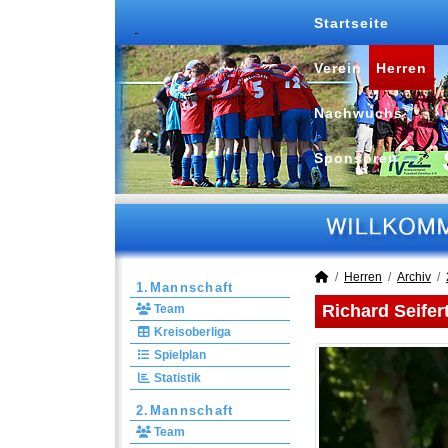
Startseite
Verein
Herren
Nachwuchs
Sponsoren
Herren
Archiv
1.Mannschaft
Richard Seifer
Team
Kreisoberliga
Spielplan
Statistik
2.Mannschaft
Team