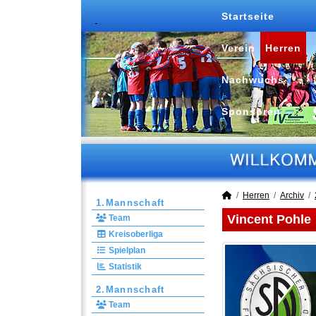
Startseite
Verein
Herren
Nachwuchs
Sponsoren
Herren
Archiv
1.Mannschaft
Vincent Pohle
Team
Kreisoberliga
Spielplan
Statistik
2.Mannschaft
Team