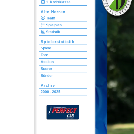
1. Kreisklasse
Alte Herren
Team
Spielplan
Statistik
Spielerstatistik
Spiele
Tore
Assists
Scorer
Sünder
Archiv
2000 - 2025