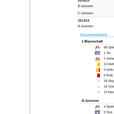
2014/15
B-Junioren
C-Junioren
2013/14
B-Junioren
Gesamtstatistik
1.Mannschaft
68
Spie
1
Tor
1
Vorla
13
Gelb
0
Gelb-
0
Rote 
S
39 Sie
U
18 Une
N
24 Nie
A-Junioren
4
Spiel
0
Tore