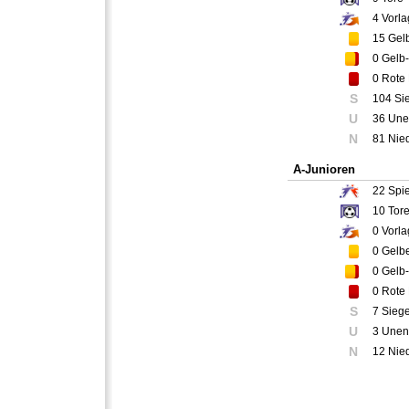
4
Vorla
15
Gelb
0
Gelb-
0
Rote 
S
104 Si
U
36 Une
N
81 Nie
A-Junioren
22
Spie
10
Tor
0
Vorla
0
Gelbe
0
Gelb-
0
Rote 
S
7 Sieg
U
3 Unen
N
12 Nie