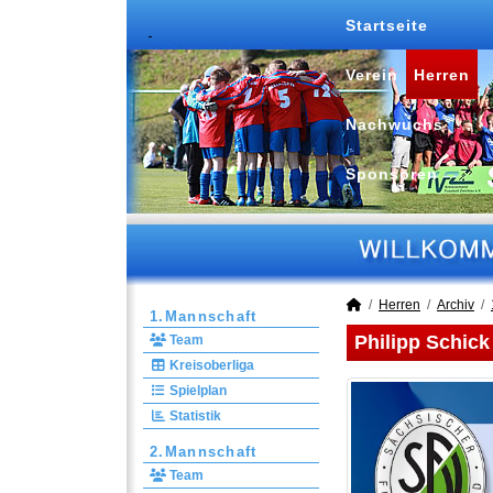
Startseite
Verein
Herren
Nachwuchs
Sponsoren
Herren
Archiv
1.Mannschaft
Philipp Schick
Team
Kreisoberliga
Spielplan
Statistik
2.Mannschaft
Team