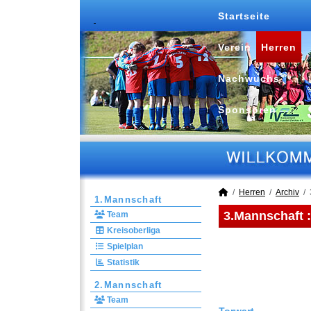
Startseite
Verein
Herren
Nachwuchs
Sponsoren
Herren
Archiv
1.Mannschaft
3.Mannschaft 
Team
Kreisoberliga
Spielplan
Statistik
2.Mannschaft
Team