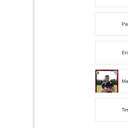
Pa
Er
Ma
Ti