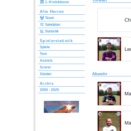
Torwart
1. Kreisklasse
Alte Herren
Team
Ch
Spielplan
Statistik
Spielerstatistik
Spiele
Le
Tore
Assists
Scorer
Abwehr
Sünder
Archiv
2000 - 2025
Ma
Ma