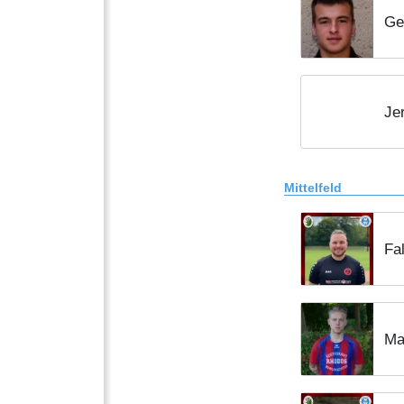
Ge
Je
Mittelfeld
Fa
Ma