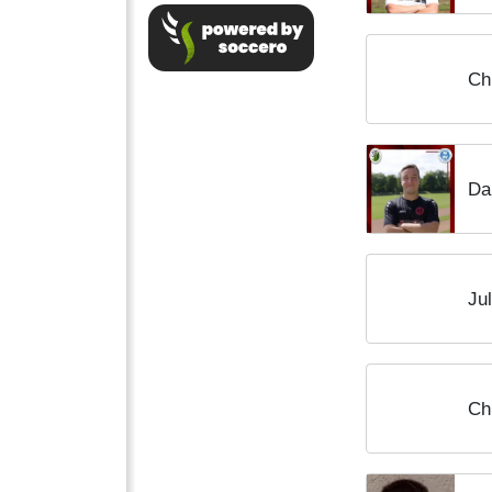
Ch
Da
Ju
Ch