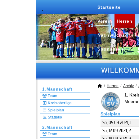
Startseite
Verein
Herren
Nachwuchs
Sponsoren
Herren
Archiv
1.Mannschaft
1. Kre
Team
Meeran
Kreisoberliga
Spielplan
Spielplan
Statistik
So, 05.09.2021
, 1
2.Mannschaft
So, 12.09.2021
, 2
Team
So, 19.09.2021
, 3