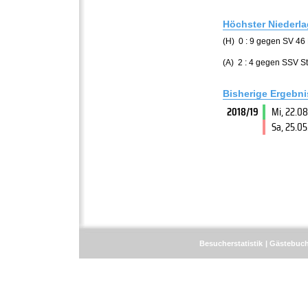
Höchster Niederl
(H) 0 : 9 gegen SV 46
(A) 2 : 4 gegen SSV St
Bisherige Ergebn
2018/19
Mi, 22.0
Sa, 25.05
Besucherstatistik
Gästebuc