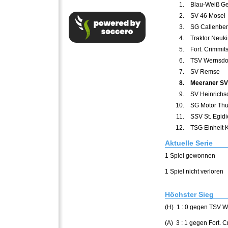
1.
Blau-Weiß Ge
2.
SV 46 Mosel
3.
SG Callenbe
4.
Traktor Neuki
5.
Fort. Crimmit
6.
TSV Wernsdo
7.
SV Remse
8.
Meeraner SV 
9.
SV Heinrichsor
10.
SG Motor Thu
11.
SSV St. Egid
12.
TSG Einheit 
Aktuelle Serie
1 Spiel gewonnen
1 Spiel nicht verloren
Höchster Sieg
(H) 1 : 0 gegen TSV W
(A) 3 : 1 gegen Fort. 