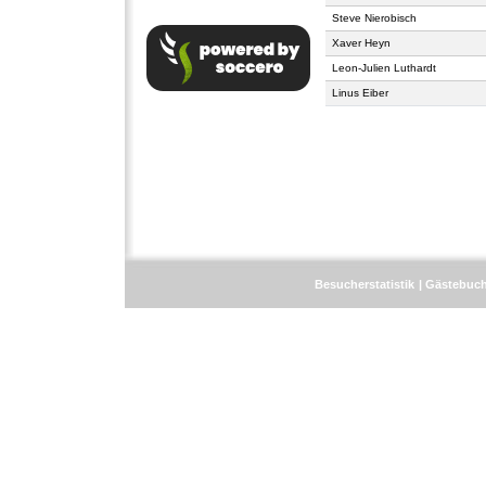
Steve Nierobisch
Xaver Heyn
Leon-Julien Luthardt
Linus Eiber
Besucherstatistik
Gästebuc