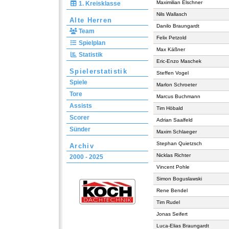
Maximilian Elschner
1. Kreisklasse
Nils Wallasch
Alte Herren
Danilo Braungardt
Team
Felix Petzold
Spielplan
Max Käßner
Statistik
Eric-Enzo Maschek
Spielerstatistik
Steffen Vogel
Spiele
Marlon Schroeter
Tore
Marcus Buchmann
Assists
Tim Höbald
Scorer
Adrian Saalfeld
Sünder
Maxim Schlaeger
Stephan Quietzsch
Archiv
Nicklas Richter
2000 - 2025
Vincent Pohle
Simon Boguslawski
Rene Bendel
Tim Rudel
Jonas Seifert
Luca-Elias Braungardt