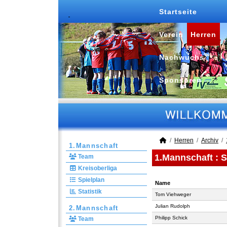
Startseite
Verein
Herren
Nachwuchs
Sponsoren
Herren
Archiv
1.Mannschaft
1.Mannschaft :
S
Team
Kreisoberliga
Spielplan
Name
Statistik
Name
Tom Viehweger
Julian Rudolph
2.Mannschaft
Philipp Schick
Team