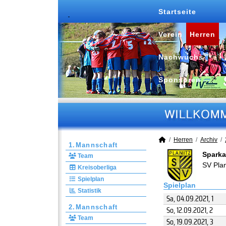
Startseite
Verein
Herren
Nachwuchs
Sponsoren
Herren
Archiv
1.Mannschaft
Sparka
Team
SV Pla
Kreisoberliga
Spielplan
Spielplan
Statistik
Sa, 04.09.2021
, 1
2.Mannschaft
So, 12.09.2021
, 2
Team
So, 19.09.2021
, 3