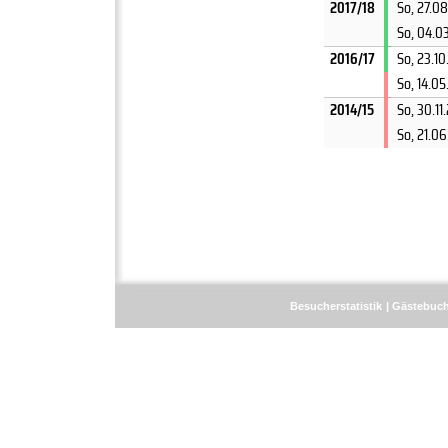
2017/18
So, 27.08
So, 04.0
2016/17
So, 23.10
So, 14.05
2014/15
So, 30.11
So, 21.06
Besucherstatistik
Gästebuc