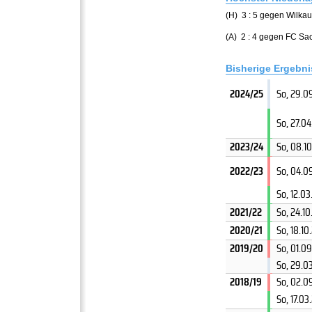
(H) 3 : 5 gegen Wilka
(A) 2 : 4 gegen FC S
Bisherige Ergebn
2024/25
So, 29.0
So, 27.0
2023/24
So, 08.1
2022/23
So, 04.0
So, 12.0
2021/22
So, 24.10
2020/21
So, 18.1
2019/20
So, 01.0
So, 29.0
2018/19
So, 02.0
So, 17.03