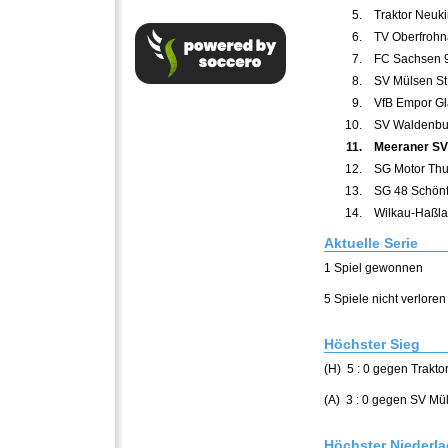
5.
Traktor Neuk
6.
TV Oberfrohn
7.
FC Sachsen 
8.
SV Mülsen St.
9.
VfB Empor Gl
10.
SV Waldenbu
11.
Meeraner SV 
12.
SG Motor Th
13.
SG 48 Schönf
14.
Wilkau-Haßl
Aktuelle Serie
1 Spiel gewonnen
5 Spiele nicht verloren
Höchster Sieg
(H) 5 : 0 gegen Trakto
(A) 3 : 0 gegen SV Mül
Höchster Niederl