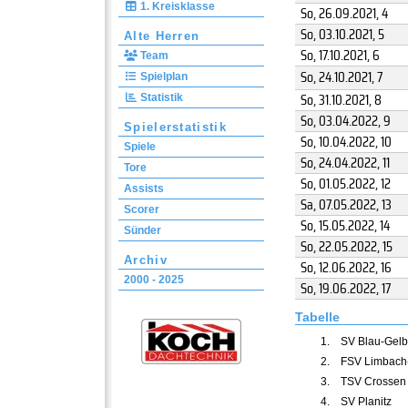
1. Kreisklasse
So, 26.09.2021
, 4
So, 03.10.2021
, 5
Alte Herren
So, 17.10.2021
, 6
Team
So, 24.10.2021
, 7
Spielplan
So, 31.10.2021
, 8
Statistik
So, 03.04.2022
, 9
Spielerstatistik
So, 10.04.2022
, 10
Spiele
So, 24.04.2022
, 11
Tore
So, 01.05.2022
, 12
Assists
Sa, 07.05.2022
, 13
Scorer
So, 15.05.2022
, 14
Sünder
So, 22.05.2022
, 15
Archiv
So, 12.06.2022
, 16
2000 - 2025
So, 19.06.2022
, 17
Tabelle
1.
SV Blau-Gelb
2.
FSV Limbach
3.
TSV Crossen
4.
SV Planitz