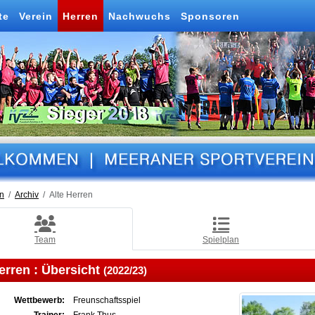
te
Verein
Herren
Nachwuchs
Sponsoren
n
Archiv
Alte Herren
Team
Spielplan
erren :
Übersicht
(2022/23)
Wettbewerb:
Freunschaftsspiel