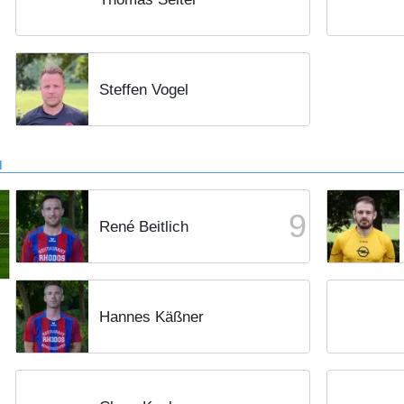
Steffen Vogel
d
9
René Beitlich
Hannes Käßner