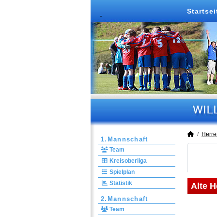
Startsei
Herre
1.Mannschaft
Team
Kreisoberliga
Spielplan
Statistik
Alte H
2.Mannschaft
Team