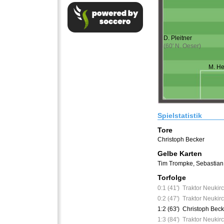
D. Pleitner
(60' N. Oeser)
M. He
Spielstatistik
Tore
Christoph Becker
Gelbe Karten
Tim Trompke
,
Sebastian
Torfolge
0:1 (41')
Traktor Neukirc
0:2 (47')
Traktor Neukirc
1:2 (63')
Christoph Beck
1:3 (84')
Traktor Neukirc