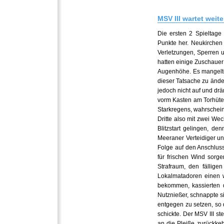
MSV III wartet weit
Die ersten 2 Spieltage
Punkte her. Neukirchen 
Verletzungen, Sperren u
hatten einige Zuschauer
Augenhöhe. Es mangelte
dieser Tatsache zu änder
jedoch nicht auf und drä
vorm Kasten am Torhüter
Starkregens, wahrscheinl
Dritte also mit zwei We
Blitzstart gelingen, d
Meeraner Verteidiger un
Folge auf den Anschluss
für frischen Wind sorge
Strafraum, den fällige
Lokalmatadoren einen w
bekommen, kassierten 
Nutznießer, schnappte s
entgegen zu setzen, so 
schickte. Der MSV III s
an die Pleiße zurückkeh