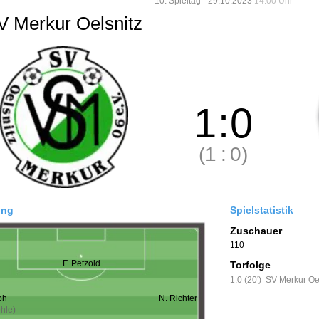
10. Spieltag - 29.10.2023
14:00 Uhr
V Merkur Oelsnitz
1
:
0
(1
:
0)
ung
Spielstatistik
Zuschauer
110
F. Petzold
Torfolge
1:0 (20')
SV Merkur Oe
ph
N. Richter
ohle)