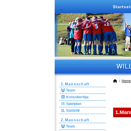
Startsei
Herre
1.Mannschaft
Team
Kreisoberliga
Spielplan
Statistik
1.Man
2.Mannschaft
Team