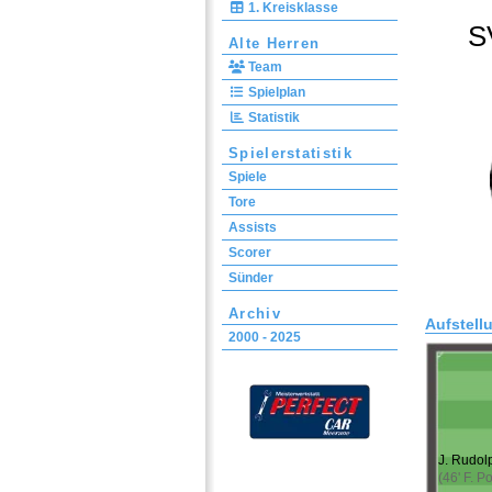
1. Kreisklasse
S
Alte Herren
Team
Spielplan
Statistik
Spielerstatistik
Spiele
Tore
Assists
Scorer
Sünder
Archiv
Aufstell
2000 - 2025
J. Rudol
(46' F. P