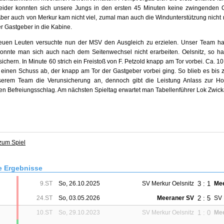
eider konnten sich unsere Jungs in den ersten 45 Minuten keine zwingenden 
ber auch von Merkur kam nicht viel, zumal man auch die Windunterstützung nicht 
r Gastgeber in die Kabine.
euen Leuten versuchte nun der MSV den Ausgleich zu erzielen. Unser Team ha
nnte man sich auch nach dem Seitenwechsel nicht erarbeiten. Oelsnitz, so h
ichern. In Minute 60 strich ein Freistoß von F. Petzold knapp am Tor vorbei. Ca. 10
ig einen Schuss ab, der knapp am Tor der Gastgeber vorbei ging. So blieb es bi
serem Team die Verunsicherung an, dennoch gibt die Leistung Anlass zur Ho
n Befreiungsschlag. Am nächsten Spieltag erwartet man Tabellenführer Lok 
 zum Spiel
e Ergebnisse
3 : 1
9.ST
So, 26.10.2025
SV Merkur Oelsnitz
Mee
2 : 5
24.ST
So, 03.05.2026
Meeraner SV
SV 
1 : 0
10.ST
So, 29.10.2023
SV Merkur Oelsnitz
Mee