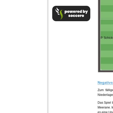
P. Schick
Negativs
Zum fällig
Niederlage
Das Spiel 
Meerane. I
es eine Un