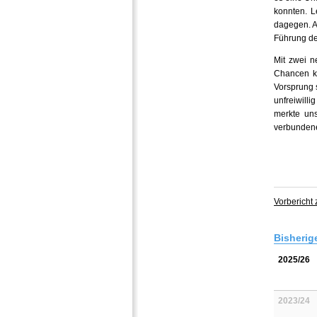
konnten. L
dagegen. A
Führung de
Mit zwei n
Chancen ko
Vorsprung s
unfreiwill
merkte un
verbundene
Vorbericht
Bisherig
2025/26
2023/24