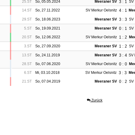
3 : 1
25.ST
So, 05.05.2024
Meeraner SV
SV 
4 : 1
14.ST
So, 27.11.2022
SV Merkur Oelsnitz
Mee
3 : 3
29.ST
So, 18.06.2023
Meeraner SV
SV 
0 : 1
5.ST
So, 19.09.2021
Meeraner SV
SV 
1 : 2
20.ST
So, 12.06.2022
SV Merkur Oelsnitz
Mee
1 : 2
3.ST
So, 27.09.2020
Meeraner SV
SV 
3 : 4
13.ST
So, 24.11.2019
Meeraner SV
SV 
0 : 0
28.ST
So, 07.06.2020
SV Merkur Oelsnitz
Mee
3 : 3
6.ST
Mi, 03.10.2018
SV Merkur Oelsnitz
Mee
0 : 2
21.ST
So, 07.04.2019
Meeraner SV
SV 
Zurück