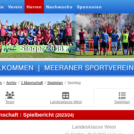
te
Verein
Herren
Nachwuchs
Sponsoren
n
Archiv
1.Mannschaft
Spielplan
Spieltag
Team
Landesklasse West
Spielplan
nschaft :
Spielbericht
(2023/24)
Landesklasse West