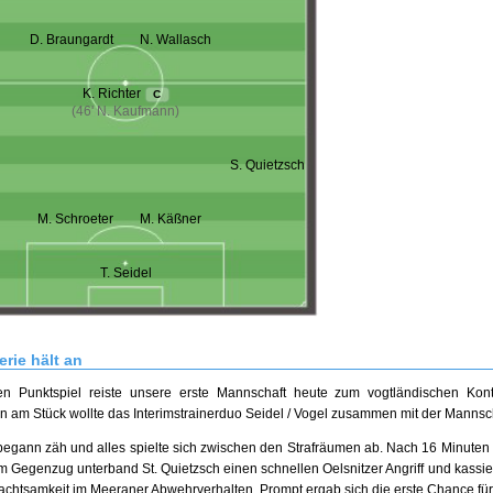
D. Braungardt
N. Wallasch
K. Richter
C
(46' N. Kaufmann)
S. Quietzsch
M. Schroeter
M. Käßner
T. Seidel
erie hält an
en Punktspiel reiste unsere erste Mannschaft heute zum vogtländischen Kont
n am Stück wollte das Interimstrainerduo Seidel / Vogel zusammen mit der Mannscha
begann zäh und alles spielte sich zwischen den Strafräumen ab. Nach 16 Minuten g
m Gegenzug unterband St. Quietzsch einen schnellen Oelsnitzer Angriff und kassi
achtsamkeit im Meeraner Abwehrverhalten. Prompt ergab sich die erste Chance für