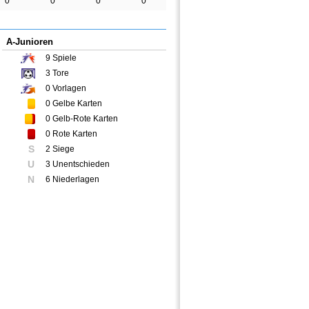
0
0
0
0
A-Junioren
9
Spiele
3
Tore
0
Vorlagen
0
Gelbe Karten
0
Gelb-Rote Karten
0
Rote Karten
S
2 Siege
U
3 Unentschieden
N
6 Niederlagen