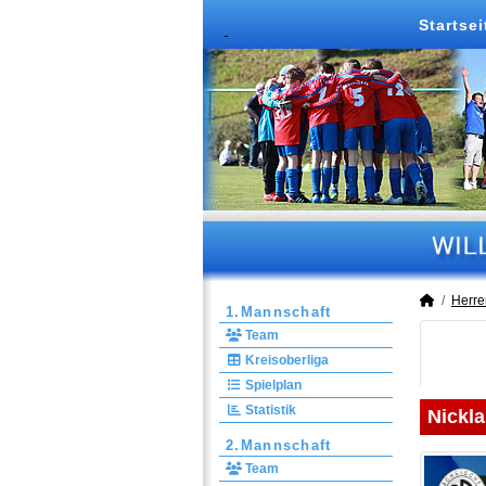
Startsei
Herre
1.Mannschaft
Team
Kreisoberliga
Spielplan
Statistik
Nickla
2.Mannschaft
Team