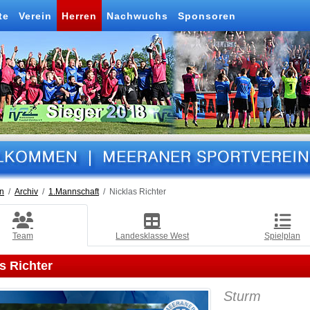
te
Verein
Herren
Nachwuchs
Sponsoren
n
Archiv
1.Mannschaft
Nicklas Richter
Team
Landesklasse West
Spielplan
s Richter
Sturm