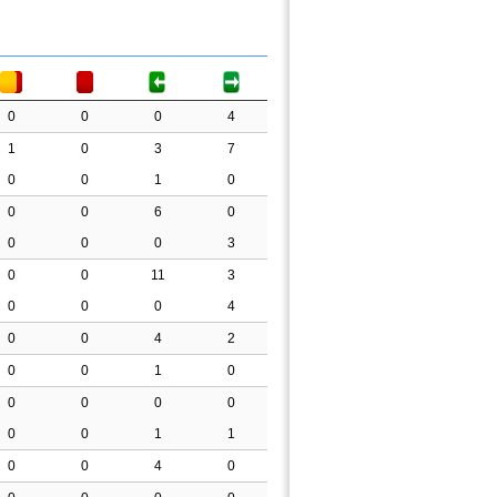
0
0
0
4
1
0
3
7
0
0
1
0
0
0
6
0
0
0
0
3
0
0
11
3
0
0
0
4
0
0
4
2
0
0
1
0
0
0
0
0
0
0
1
1
0
0
4
0