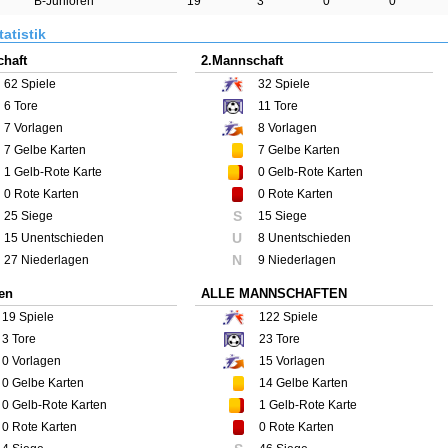
B-Junioren
19
3
0
0
atistik
haft
2.Mannschaft
62
Spiele
32
Spiele
6
Tore
11
Tore
7
Vorlagen
8
Vorlagen
7
Gelbe Karten
7
Gelbe Karten
1
Gelb-Rote Karte
0
Gelb-Rote Karten
0
Rote Karten
0
Rote Karten
S
25 Siege
15 Siege
U
15 Unentschieden
8 Unentschieden
N
27 Niederlagen
9 Niederlagen
en
ALLE MANNSCHAFTEN
19
Spiele
122
Spiele
3
Tore
23
Tore
0
Vorlagen
15
Vorlagen
0
Gelbe Karten
14
Gelbe Karten
0
Gelb-Rote Karten
1
Gelb-Rote Karte
0
Rote Karten
0
Rote Karten