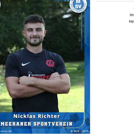
im
Her