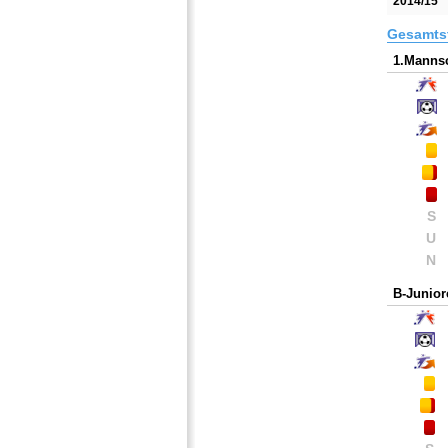
2014/15
Gesamtst
1.Mannsc
S
U
N
B-Junior