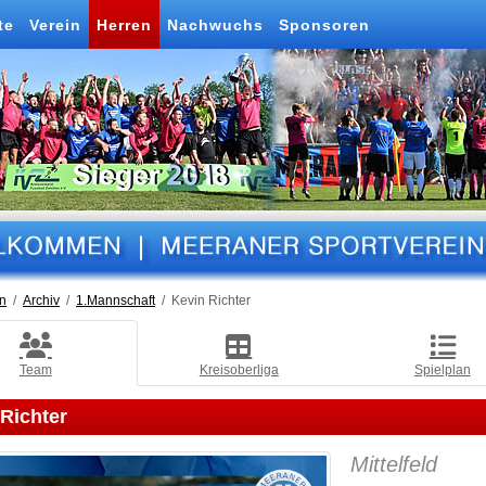
te
Verein
Herren
Nachwuchs
Sponsoren
n
Archiv
1.Mannschaft
Kevin Richter
Team
Kreisoberliga
Spielplan
Richter
Mittelfeld