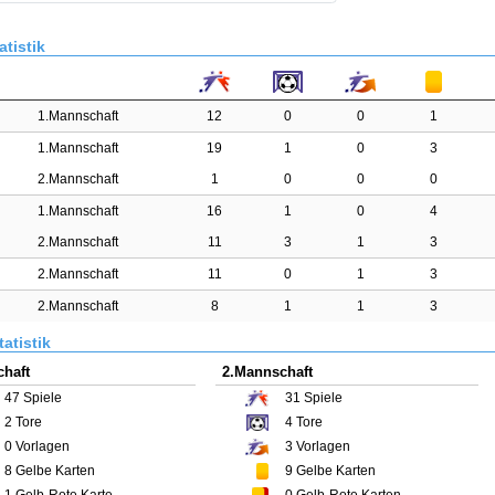
atistik
1.Mannschaft
12
0
0
1
1.Mannschaft
19
1
0
3
2.Mannschaft
1
0
0
0
1.Mannschaft
16
1
0
4
2.Mannschaft
11
3
1
3
2.Mannschaft
11
0
1
3
2.Mannschaft
8
1
1
3
atistik
haft
2.Mannschaft
47
Spiele
31
Spiele
2
Tore
4
Tore
0
Vorlagen
3
Vorlagen
8
Gelbe Karten
9
Gelbe Karten
1
Gelb-Rote Karte
0
Gelb-Rote Karten