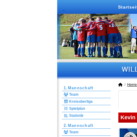
Startsei
Herre
1.Mannschaft
Team
Kreisoberliga
Spielplan
Statistik
Kevin 
2.Mannschaft
Team