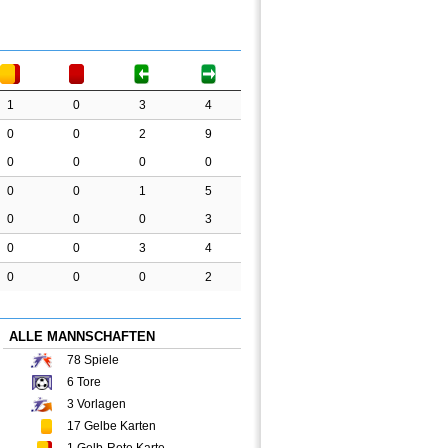
1
0
3
4
0
0
2
9
0
0
0
0
0
0
1
5
0
0
0
3
0
0
3
4
0
0
0
2
ALLE MANNSCHAFTEN
78
Spiele
6
Tore
3
Vorlagen
17
Gelbe Karten
1
Gelb-Rote Karte