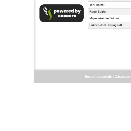
Toni Hatzel
René Beitlich
Miquel-Antoine Winter
Fabrice-Joel Braungardt
Besucherstatistik
Gästebuc