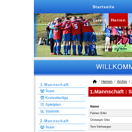
Startseite
Verein
Herren
Nachwuchs
Sponsoren
Herren
Archiv
1.Mannschaft
1.Mannschaft :
S
Team
Kreisoberliga
Spielplan
Name
Statistik
Name
Fabian Erler
Christoph Otto
2.Mannschaft
Tom Viehweger
Team