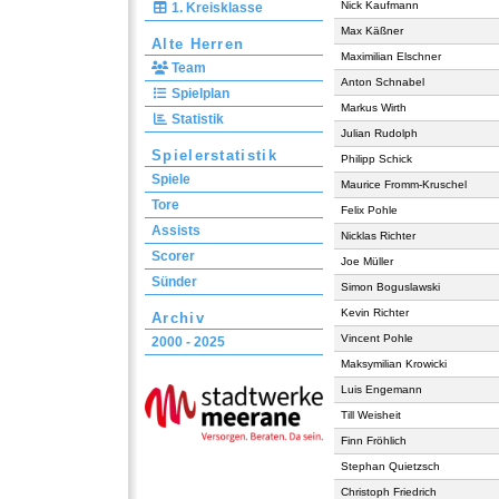
Nick Kaufmann
1. Kreisklasse
Max Käßner
Alte Herren
Maximilian Elschner
Team
Anton Schnabel
Spielplan
Markus Wirth
Statistik
Julian Rudolph
Spielerstatistik
Philipp Schick
Spiele
Maurice Fromm-Kruschel
Tore
Felix Pohle
Assists
Nicklas Richter
Scorer
Joe Müller
Sünder
Simon Boguslawski
Kevin Richter
Archiv
Vincent Pohle
2000 - 2025
Maksymilian Krowicki
Luis Engemann
Till Weisheit
Finn Fröhlich
Stephan Quietzsch
Christoph Friedrich