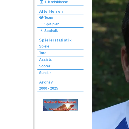
1. Kreisklasse
Alte Herren
Team
Spielplan
Statistik
Spielerstatistik
Spiele
Tore
Assists
Scorer
Sünder
Archiv
2000 - 2025