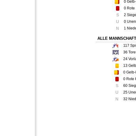
0
Gelb-
0
Rote 
S
2 Sieg
U
0 Unen
N
1 Nied
ALLE MANNSCHAF
117
Spi
36
Tore
24
Vorl
13
Gelb
0
Gelb-
0
Rote 
S
60 Sie
U
25 Une
N
32 Nie