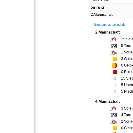
2013/14
2.Mannschaft
Gesamtstatistik
2.Mannschaft
25
Spie
5
Tore
1
Vorla
3
Gelbe
0
Gelb-
0
Rote 
S
15 Sie
U
5 Unen
N
5 Nied
4.Mannschaft
3
Spiel
4
Tore
2
Vorla
0
Gelbe