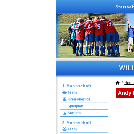
Startsei
Herre
1.Mannschaft
Andy H
Team
Kreisoberliga
Spielplan
Statistik
2.Mannschaft
Team