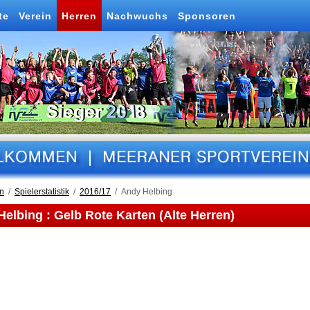
te
Verein
Herren
Nachwuchs
Sponsoren
n
Spielerstatistik
2016/17
Andy Helbing
elbing : Gelb Rote Karten (Alte Herren)