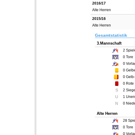
2016/17
Alte Herren
2015/16
Alte Herren
Gesamtstatistik
3.Mannschaft
2
Spiel
0
Tore
0
Vorla
0
Gelbe
0
Gelb-
0
Rote 
S
2 Sieg
U
1 Unen
N
0 Nied
Alte Herren
28
Spie
0
Tore
0
Vorla