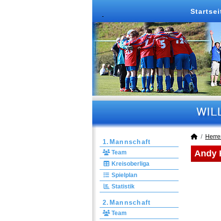
Startsei
Herre
1.Mannschaft
Andy H
Team
Kreisoberliga
Spielplan
Statistik
2.Mannschaft
Team