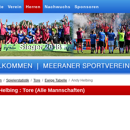
te
Verein
Herren
Nachwuchs
Sponsoren
n
Spielerstatistik
Tore
Ewige Tabelle
Andy Helbing
elbing : Tore (Alle Mannschaften)