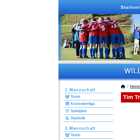
Startsei
Herre
1.Mannschaft
Tim T
Team
Kreisoberliga
Spielplan
Statistik
2.Mannschaft
Team