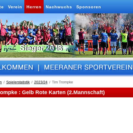
te
Verein
Herren
Nachwuchs
Sponsoren
n
Spielerstatistik
2023/24
Tim Trompke
rompke : Gelb Rote Karten (2.Mannschaft)