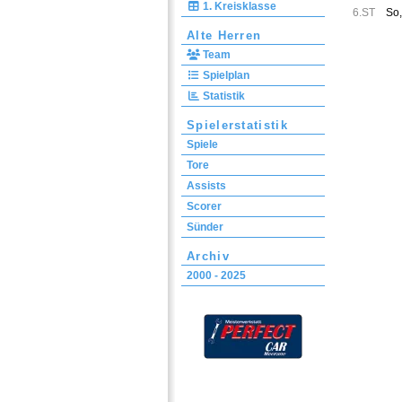
1. Kreisklasse
6.ST
So,
Alte Herren
Team
Spielplan
Statistik
Spielerstatistik
Spiele
Tore
Assists
Scorer
Sünder
Archiv
2000 - 2025