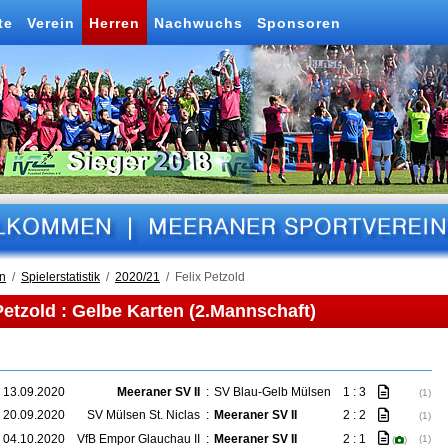
te
Verein
Herren
Nachwuchs
Sponsoren
n
Spielerstatistik
2020/21
Felix Petzold
Petzold : Gelbe Karten (2.Mannschaft)
 13.09.2020
Meeraner SV II
:
SV Blau-Gelb Mülsen
1 : 3
(1)
 20.09.2020
SV Mülsen St. Niclas
:
Meeraner SV II
2 : 2
(1)
 04.10.2020
VfB Empor Glauchau II
:
Meeraner SV II
2 : 1
(1)
(
)