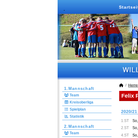
Startsei
Herre
1.Mannschaft
Felix 
Team
Kreisoberliga
Spielplan
2020/21
Statistik
1.ST
So,
2.Mannschaft
2.ST
So,
Team
4.ST
So,