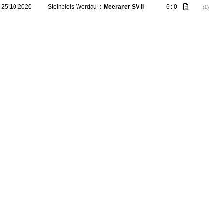
 25.10.2020
Steinpleis-Werdau
:
Meeraner SV II
6 : 0
(1)